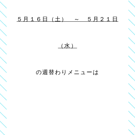
５月１６
日（土） ～ ５月２１
日
（水）
の週替わりメニューは