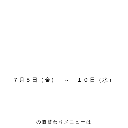
７月５日（金） ～ １０日（水）
の週替わりメニューは