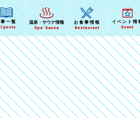
イベント
情
記事一覧
温泉
・
サウナ情報
お食事
情報
Event
ll posts
Spa･Sauna
Restaurant