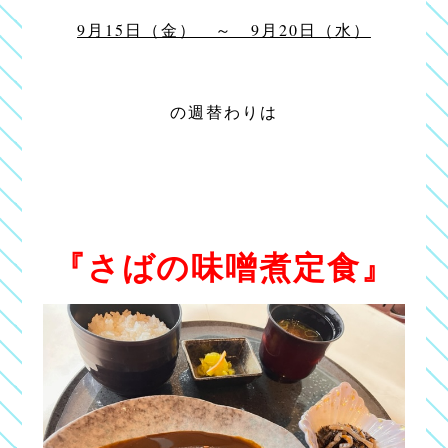
9月15日（金） ～ 9月20日（水）
の週替わりは
『さばの味噌煮定食』