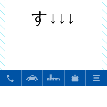
す↓↓↓
時間 ：