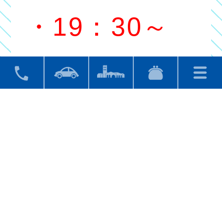
・19：30～
女性（パティ
オ側）
・20：30～
男性（ガーデ