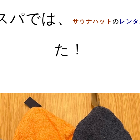
スパでは、
サウナハット
の
レンタ
た！