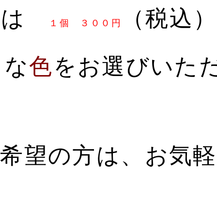
金は
（税込
１個 ３００円
きな
色
をお選びいただ
希望の方は、お気
フにお声掛けくだ