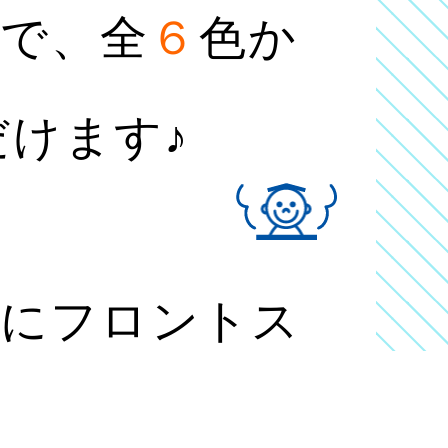
）で、
全
６
色
か
けます♪
軽にフロントス
さい！