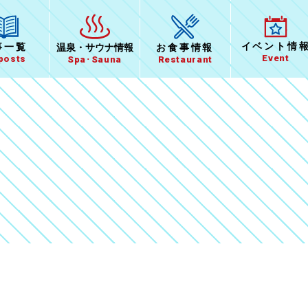
イベント
情
事一覧
温泉
・
サウナ情報
お食事
情報
Event
 posts
Spa･Sauna
Restaurant