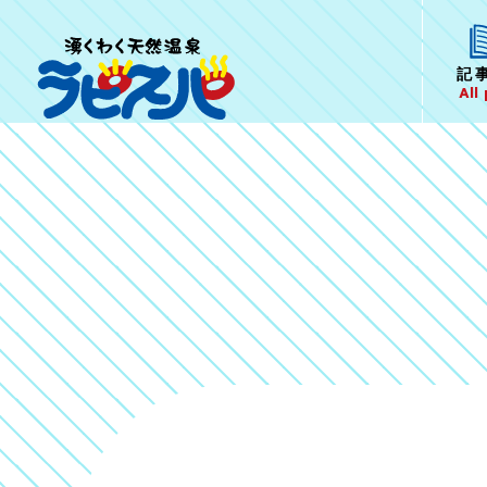
記
All