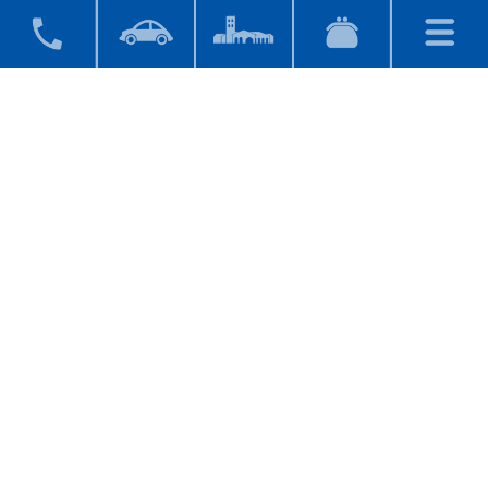
5月19日(日)はラピスパでレッドクロ
ーバー風呂に入って