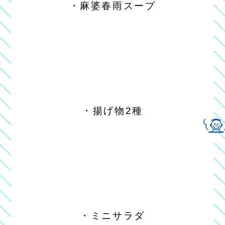
・麻婆春雨スープ
・揚げ物2種
・ミニサラダ