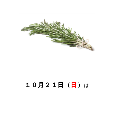
１０月２１日（
日
）
は