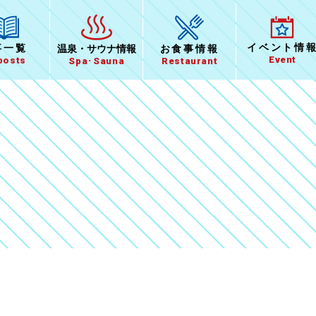
イベント
情
事一覧
温泉
・
サウナ情報
お食事
情報
Event
 posts
Spa･Sauna
Restaurant