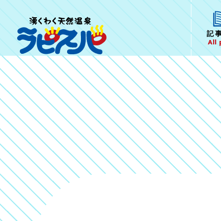
記
All