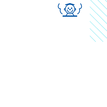
染防止策に取り
。
・検温・アルコ