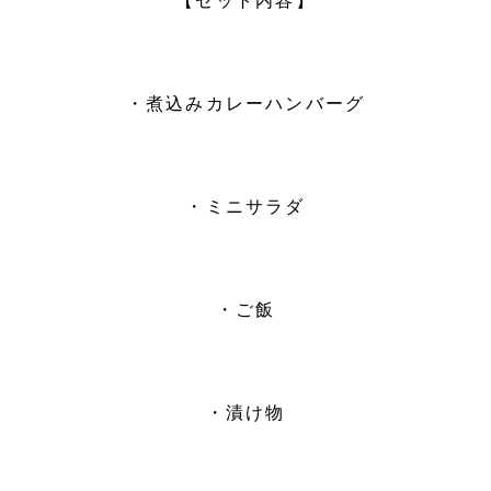
【セット内容】
・煮込みカレーハンバーグ
・ミニサラダ
・ご飯
・漬け物