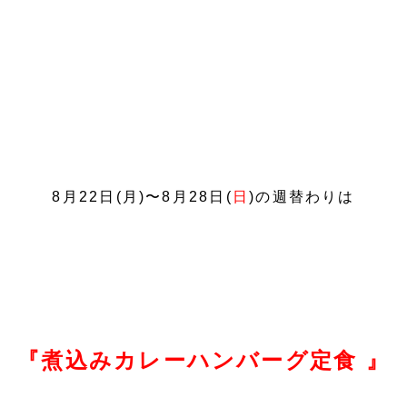
8月22
日(月
)〜8月28
日(
日
)の週替わりは
『煮込みカレーハンバーグ定食
』