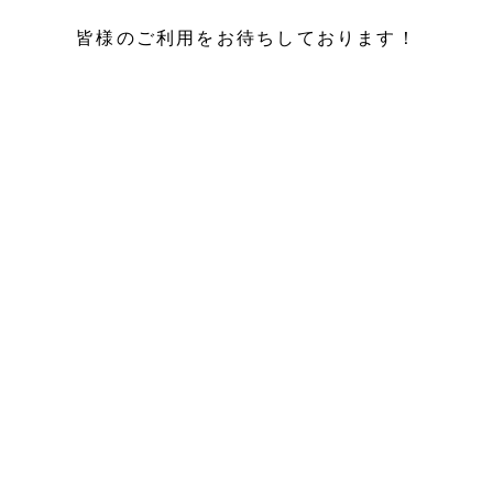
皆様のご利用をお待ちしております！
型コロナウイルス感
組んで営業しています
は必ずマスクの着用