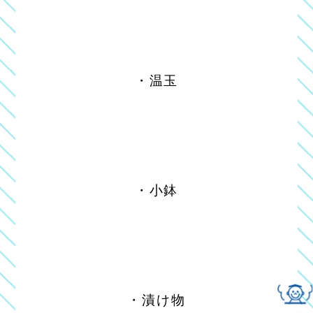
・温玉
・小鉢
・漬け物