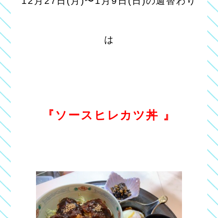
12
月27日(月
)〜1月9日(日)の週替わり
は
『ソースヒレカツ丼
』