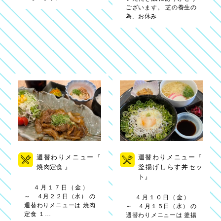
ございます。 芝の養生の
為、お休み…
週替わりメニュー『
週替わりメニュー『
焼肉定食 』
釜揚げしらす丼セッ
ト』
４月１７日（金）
～ ４月２２日（水） の
４月１０日（金）
週替わりメニューは 焼肉
～ ４月１５日（水） の
定食 １…
週替わりメニューは 釜揚