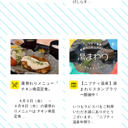
げしらす…
週替わりメニュー『
【ニフティ温泉】湯
チキン南蛮定食』
まわりスタンプラリ
ー開催中！
４月３日（金） ～
４月８日（水） の週替わ
いつもラピスパをご利用
りメニューは チキン南蛮
いただき誠にありがとう
定食 …
ございます。 『ニフティ
温泉年間ラ…