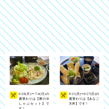
6/28(月)〜7/4(日)の
6/21(月)〜6/27(日)の
週替わりは【豚の冷
週替わりは【あなご
しゃぶセット】で
天丼】です！
す！