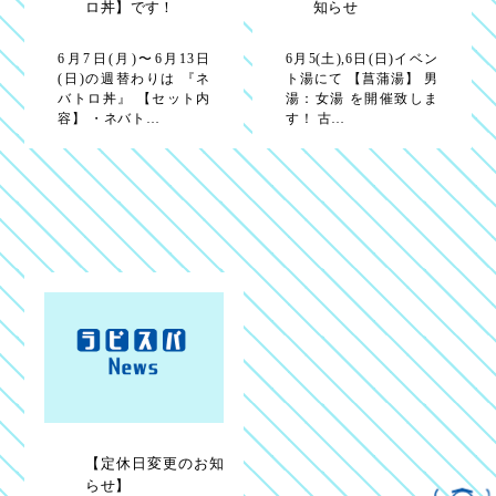
ロ丼】です！
知らせ
6月7日(月)〜6月13日
6月5(土),6日(日)イベン
(日)の週替わりは 『ネ
ト湯にて 【菖蒲湯】 男
バトロ丼』 【セット内
湯：女湯 を開催致しま
容】 ・ネバト…
す！ 古…
【定休日変更のお知
らせ】