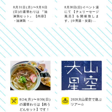
8月31日(月)〜9月6日
8月30日(日)イベント湯
(日)の週替わりは 『油
にて 【チェリーセージ
淋鶏セット』 【内容】
風呂】を開催致しま
・油淋鶏 ・…
す。(※男湯・女湯) …
8/24(月)〜8/30(日)
2020大山星空で遊ぶ
の週替わりは【肉う
ツアー☆
どんセット】です！