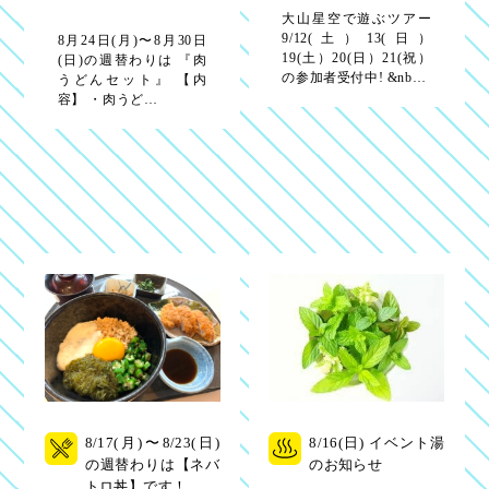
大山星空で遊ぶツアー
9/12(土）13(日）
8月24日(月)〜8月30日
19(土）20(日）21(祝）
(日)の週替わりは 『肉
の参加者受付中! &nb…
うどんセット』 【内
容】 ・肉うど…
8/17(月)〜8/23(日)
8/16(日) イベント湯
の週替わりは【ネバ
のお知らせ
トロ丼】です！