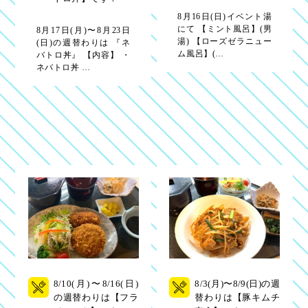
8月16日(日)イベント湯
にて 【ミント風呂】(男
8月17日(月)〜8月23日
湯) 【ローズゼラニュー
(日)の週替わりは 『ネ
ム風呂】(…
バトロ丼』 【内容】 ・
ネバトロ丼 …
8/10(月)〜8/16(日)
8/3(月)〜8/9(日)の週
の週替わりは【フラ
替わりは【豚キムチ