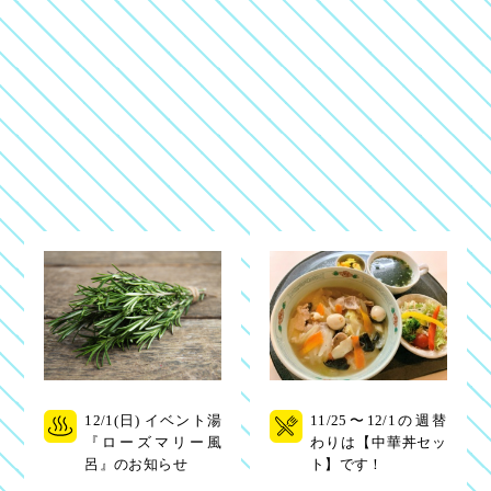
12/1(日) イベント湯
11/25〜12/1の週替
『ローズマリー風
わりは【中華丼セッ
呂』のお知らせ
ト】です！