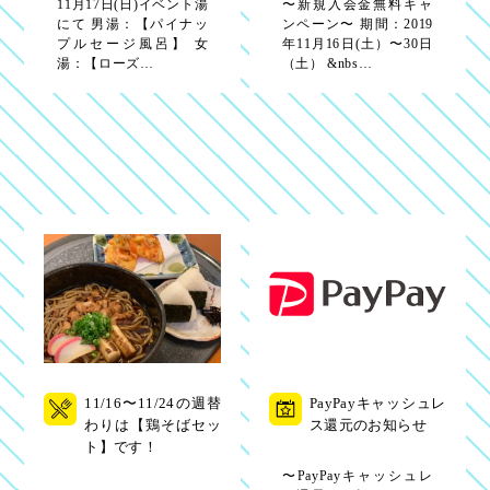
11月17日(日)イベント湯
〜新規入会金無料キャ
にて 男湯：【パイナッ
ンペーン〜 期間：2019
プルセージ風呂】 女
年11月16日(土）〜30日
湯：【ローズ…
（土） &nbs…
11/16〜11/24の週替
PayPayキャッシュレ
わりは【鶏そばセッ
ス還元のお知らせ
ト】です！
〜PayPayキャッシュレ