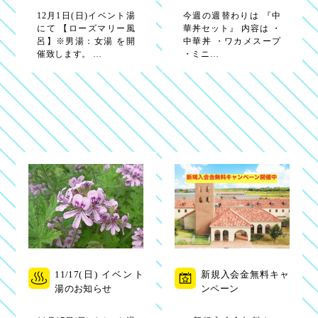
12月1日(日)イベント湯
今週の週替わりは 『中
にて 【ローズマリー風
華丼セット』 内容は ・
呂】※男湯：女湯 を開
中華丼 ・ワカメスープ
催致します。 …
・ミニ…
11/17(日) イベント
新規入会金無料キャ
湯のお知らせ
ンペーン